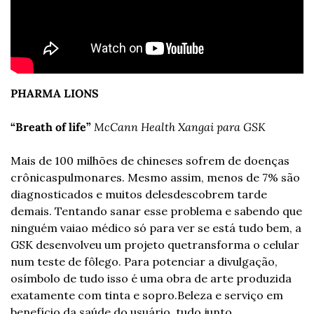
PHARMA LIONS
“Breath of life”
McCann Health Xangai para GSK
Mais de 100 milhões de chineses sofrem de doenças 
crônicas
pulmonares. Mesmo assim, menos de 7% são 
diagnosticados e muitos deles
descobrem tarde 
demais. Tentando sanar esse problema e sabendo que 
ninguém vai
ao médico só para ver se está tudo bem, a 
GSK desenvolveu um projeto que
transforma o celular 
num teste de fôlego. Para potenciar a divulgação, 
o
símbolo de tudo isso é uma obra de arte produzida 
exatamente com tinta e sopro.
Beleza e serviço em 
benefício da saúde do usuário, tudo junto.