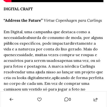
DIGITAL CRAFT
“Address the Future”
Virtue Copenhagen para Carlings
Em Digital, uma campanha que destaca como a 
necessidade
absurda de consumo de moda, por alguns 
públicos específicos, pode impactar
diretamente a 
vida e a natureza por conta do lixo gerado. Mais do 
que
necessidade, muitas vezes compra-se roupas e 
acessórios para serem usados
apenas uma vez, ou só 
para fotos e postagens. A marca nórdica Carlings 
resolveu
dar uma ajuda nisso ao lançar um projeto que 
cria os looks digitalmente,
aplicando de forma perfeita 
no corpo de cada um. Em vez de comprar uma 
camisa
ou um vestido só para jogar a foto no 
Instagram, você faz isso digitalmente. Além
disso, 
0
toda a verba arrecadada graças à campanha está 
sendo doada à ONG
WaterAid.com.