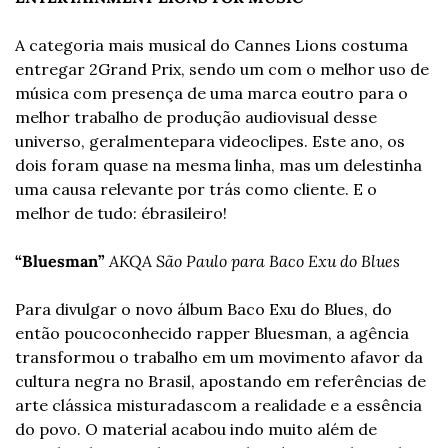
A categoria mais musical do Cannes Lions costuma 
entregar 2
Grand Prix, sendo um com o melhor uso de 
música com presença de uma marca e
outro para o 
melhor trabalho de produção audiovisual desse 
universo, geralmente
para videoclipes. Este ano, os 
dois foram quase na mesma linha, mas um deles
tinha 
uma causa relevante por trás como cliente. E o 
melhor de tudo: é
brasileiro!
“Bluesman”
AKQA São Paulo para Baco Exu do Blues
Para divulgar o novo álbum Baco Exu do Blues, do 
então pouco
conhecido rapper Bluesman, a agência 
transformou o trabalho em um movimento a
favor da 
cultura negra no Brasil, apostando em referências de 
arte clássica misturadas
com a realidade e a essência 
do povo. O material acabou indo muito além de 