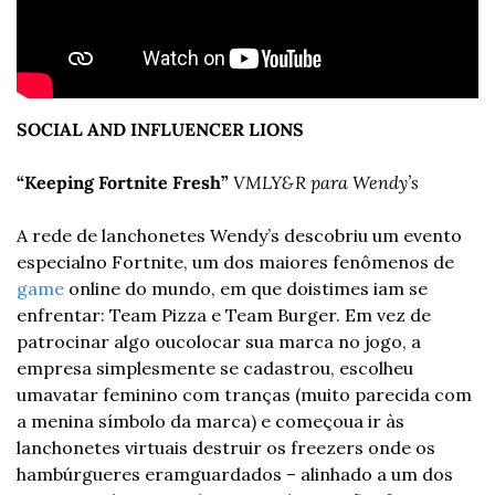
SOCIAL AND INFLUENCER LIONS
“Keeping Fortnite Fresh”
VMLY&R para Wendy’s
A rede de lanchonetes Wendy’s descobriu um evento 
especial
no Fortnite, um dos maiores fenômenos de 
game
 online do mundo, em que dois
times iam se 
enfrentar: Team Pizza e Team Burger. Em vez de 
patrocinar algo ou
colocar sua marca no jogo, a 
empresa simplesmente se cadastrou, escolheu 
um
avatar feminino com tranças (muito parecida com 
a menina símbolo da marca) e começou
a ir às 
lanchonetes virtuais destruir os freezers onde os 
hambúrgueres eram
guardados – alinhado a um dos 