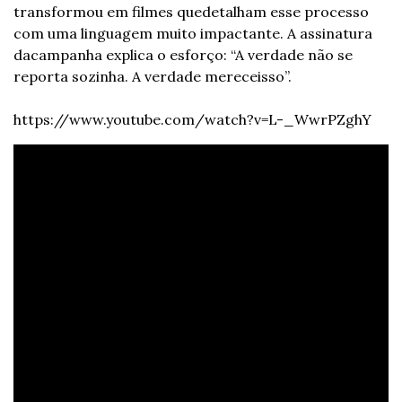
transformou em filmes que
detalham esse processo 
com uma linguagem muito impactante. A assinatura 
da
campanha explica o esforço: “A verdade não se 
reporta sozinha. A verdade merece
isso”.
https://www.youtube.com/watch?v=L-_WwrPZghY