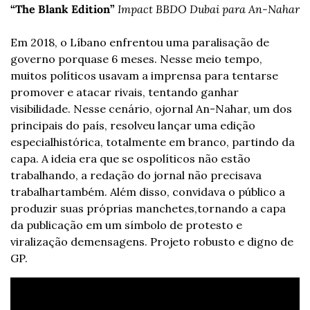
“The Blank Edition”
Impact BBDO Dubai para An-Nahar
Em 2018, o Líbano enfrentou uma paralisação de 
governo por
quase 6 meses. Nesse meio tempo, 
muitos políticos usavam a imprensa para tentar
se 
promover e atacar rivais, tentando ganhar 
visibilidade. Nesse cenário, o
jornal An-Nahar, um dos 
principais do país, resolveu lançar uma edição 
especial
histórica, totalmente em branco, partindo da 
capa. A ideia era que se os
políticos não estão 
trabalhando, a redação do jornal não precisava 
trabalhar
também. Além disso, convidava o público a 
produzir suas próprias manchetes,
tornando a capa 
da publicação em um símbolo de protesto e 
viralização de
mensagens. Projeto robusto e digno de 
GP.