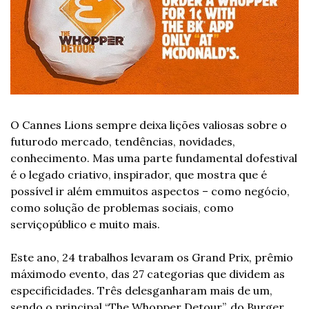
O Cannes Lions sempre deixa lições valiosas sobre o 
futuro
do mercado, tendências, novidades, 
conhecimento. Mas uma parte fundamental do
festival 
é o legado criativo, inspirador, que mostra que é 
possível ir além em
muitos aspectos – como negócio, 
como solução de problemas sociais, como 
serviço
público e muito mais.
Este ano, 24 trabalhos levaram os Grand Prix, prêmio 
máximo
do evento, das 27 categorias que dividem as 
especificidades. Três deles
ganharam mais de um, 
sendo o principal “The Whopper Detour”, do Burger 