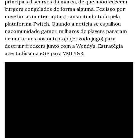
principais discursos da marca, de que não
oferecem 
burgers congelados de forma alguma. Fez isso por 
nove horas ininterruptas,
transmitindo tudo pela 
plataforma Twitch. Quando a notícia se espalhou 
na
comunidade gamer, milhares de players pararam 
de matar uns aos outros (objetivo
do jogo) para 
destruir freezers junto com a Wendy’s. Estratégia 
acertadíssima e
GP para VMLY&R.