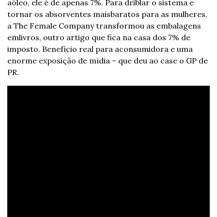
a
óleo, ele é de apenas 7%. Para driblar o sistema e 
tornar os absorventes mais
baratos para as mulheres, 
a The Female Company transformou as embalagens 
em
livros, outro artigo que fica na casa dos 7% de 
imposto. Benefício real para a
consumidora e uma 
enorme exposição de mídia – que deu ao case o GP de 
PR.