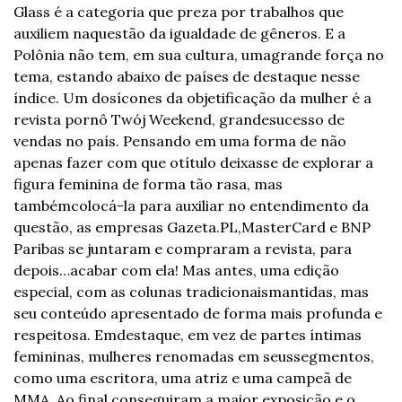
Glass é a categoria que preza por trabalhos que 
auxiliem na
questão da igualdade de gêneros. E a 
Polônia não tem, em sua cultura, uma
grande força no 
tema, estando abaixo de países de destaque nesse 
índice. Um dos
ícones da objetificação da mulher é a 
revista pornô Twój Weekend, grande
sucesso de 
vendas no país. Pensando em uma forma de não 
apenas fazer com que o
título deixasse de explorar a 
figura feminina de forma tão rasa, mas 
também
colocá-la para auxiliar no entendimento da 
questão, as empresas Gazeta.PL,
MasterCard e BNP 
Paribas se juntaram e compraram a revista, para 
depois…
acabar com ela! Mas antes, uma edição 
especial, com as colunas tradicionais
mantidas, mas 
seu conteúdo apresentado de forma mais profunda e 
respeitosa. Em
destaque, em vez de partes íntimas 
femininas, mulheres renomadas em seus
segmentos, 
como uma escritora, uma atriz e uma campeã de 
MMA. Ao final,
conseguiram a maior exposição e o 