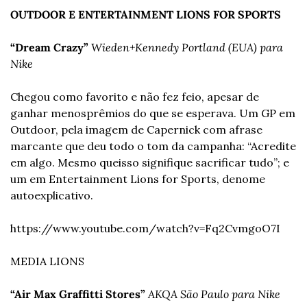
OUTDOOR E ENTERTAINMENT LIONS FOR SPORTS
“Dream Crazy”
Wieden+Kennedy Portland (EUA) para 
Nike
Chegou como favorito e não fez feio, apesar de 
ganhar menos
prêmios do que se esperava. Um GP em 
Outdoor, pela imagem de Capernick com a
frase 
marcante que deu todo o tom da campanha: “Acredite 
em algo. Mesmo que
isso signifique sacrificar tudo”; e 
um em Entertainment Lions for Sports, de
nome 
autoexplicativo. 
https://www.youtube.com/watch?v=Fq2CvmgoO7I
MEDIA LIONS
“Air Max Graffitti Stores”
AKQA São Paulo para Nike