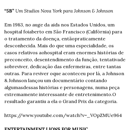
“5B”
Um Studios Nova York para Johnson & Johnson
Em 1983, no auge da aids nos Estados Unidos, um 
hospital foi
aberto em São Francisco (Califórnia) para 
o tratamento da doença, então
praticamente 
desconhecida. Mais do que uma especialidade, os 
casos relativos ao
hospital eram enormes histórias de 
preconceito, desentendimento da função, tentativa
de 
sobreviver, dedicação das enfermeiras, entre tantas 
outras. Para reviver o
que aconteceu por lá, a Johnson 
& Johnson lançou um documentário contando 
algumas
dessas histórias e personagens, numa peça 
extremamente interessante de entretenimento.
O 
resultado garantiu a ela o Grand Prix da categoria.
https://www.youtube.com/watch?v=_VOpZMUe964
ENTERTAINMENT LIONS FOR MUSIC