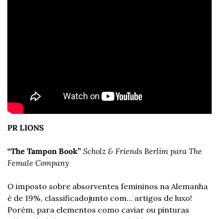
PR LIONS
“The Tampon Book”
Scholz & Friends Berlim para The 
Female Company
O imposto sobre absorventes femininos na Alemanha 
é de 19%, classificado
junto com… artigos de luxo! 
Porém, para elementos como caviar ou pinturas 