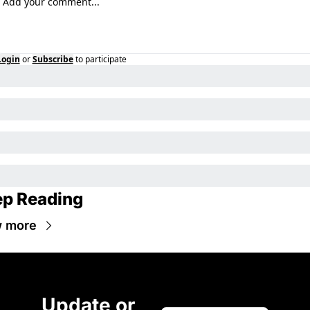
Login
or
Subscribe
to participate
p Reading
w more
Update or 