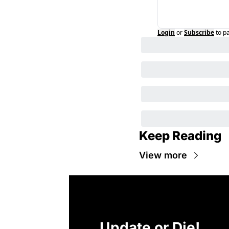
Login
or
Subscribe
to p
Keep Reading
View more
Update or Die!