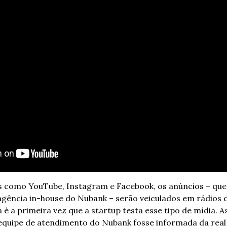
s como YouTube, Instagram e Facebook, os anúncios – que 
 agência in-house do Nubank – serão veiculados em rádios do
a é a primeira vez que a startup testa esse tipo de mídia. 
A