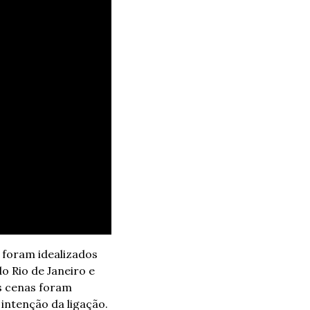
foram idealizados 
 Rio de Janeiro e 
s cenas foram 
gravadas sem que a equipe de atendimento do Nubank fosse informada da real intenção da ligação. 