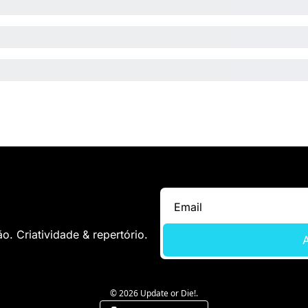
. Criatividade & repertório.
A
© 2026 Update or Die!.