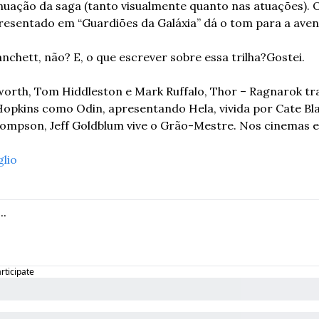
nuação da saga (tanto visualmente quanto nas atuações). O
resentado em “Guardiões da Galáxia” dá o tom para a aven
nchett, não? E, o que escrever sobre essa trilha?
Gostei.
rth, Tom Hiddleston e Mark Ruffalo, Thor – Ragnarok tra
opkins como Odin, apresentando Hela, vivida por Cate Blan
hompson, Jeff Goldblum vive o Grão-Mestre. Nos cinemas 
glio
articipate