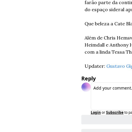
farão parte da conti
do espaço sideral ap
Que beleza a Cate Bla
Além de Chris Hemswo
Heimdall e Anthony H
com a linda Tessa T
Updater: 
Gustavo Gi
Reply
Login
or
Subscribe
to p