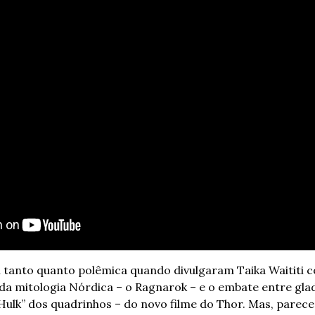
tanto quanto polêmica quando divulgaram Taika Waititi c
da mitologia Nórdica – o Ragnarok – e o embate entre glad
Hulk” dos quadrinhos – do novo filme do Thor. Mas, parece