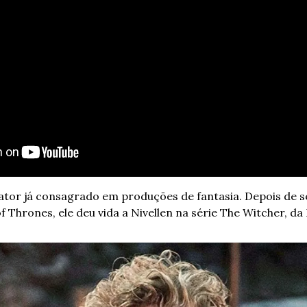
 ator já consagrado em produções de fantasia. Depois de 
of Thrones, ele deu vida a Nivellen na série The Witcher, da 