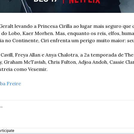
eralt levando a Princesa Cirilla ao lugar mais seguro que c
 do Lobo, Kaer Morhen. Mas, enquanto os reis, elfos, hum
a no Continente, Ciri enfrenta um perigo muito maior: se
Cavill, Freya Allan e Anya Chalotra, a 2a temporada de Th
, Graham McTavish, Chris Fulton, Adjoa Andoh, Cassie Clare
streia como Vesemir.
ba Freire
articipate