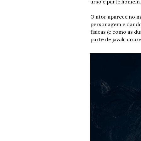
urso e parte homem.
O ator aparece no ma
personagem e dando d
físicas (e como as d
parte de javali, urso