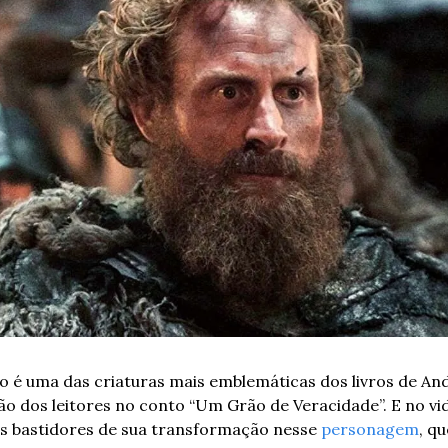
do é uma das criaturas mais emblemáticas dos livros de And
o dos leitores no conto “Um Grão de Veracidade”. E no vid
 bastidores de sua transformação nesse 
personagem
, qu