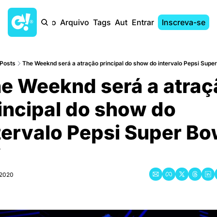
Início
Arquivo
Tags
Autores
Entrar
Inscreva-se
Posts
The Weeknd será a atração principal do show do intervalo Pepsi Supe
e Weeknd será a atraça
incipal do show do 
tervalo Pepsi Super Bow
V
 2020