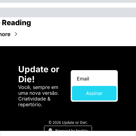
 Reading
more
Update or 
Die!
Você, sempre em 
uma nova versão. 
Assinar
Criatividade & 
repertório.
© 2026 Update or Die!.
Powered by beehiiv