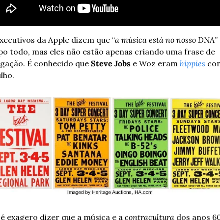
xecutivos da Apple dizem que “
a música está no nosso DNA
” 
o todo, mas eles não estão apenas criando uma frase de 
lgação. É conhecido que 
Steve Jobs
 e Woz eram 
hippies
 co
lho.
é exagero dizer que a música e a 
contracultura
 dos anos 60