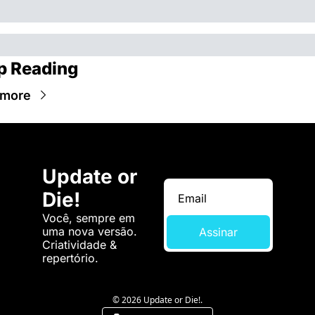
p Reading
 more
Update or 
Die!
Você, sempre em 
uma nova versão. 
Assinar
Criatividade & 
repertório.
© 2026 Update or Die!.