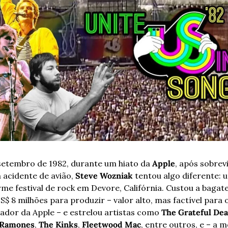
etembro de 1982, durante um hiato da 
Apple
, após sobrevi
 acidente de avião, 
Steve Wozniak
 tentou algo diferente: u
me festival de rock em Devore, Califórnia. Custou a bagatel
S$ 8 milhões para produzir – valor alto, mas factível para 
ador da Apple – e estrelou artistas como 
The Grateful De
 Ramones
, 
The Kinks
, 
Fleetwood Mac
, entre outros, e – a m