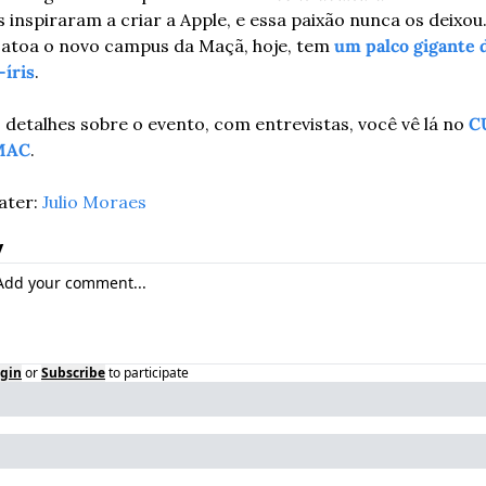
s inspiraram a criar a Apple, e essa paixão nunca os deixou.
atoa o novo campus da Maçã, hoje, tem 
um palco gigante d
-íris
.
 detalhes sobre o evento, com entrevistas, você vê lá no 
C
MAC
.
ter: 
Julio Moraes
y
gin
or
Subscribe
to participate