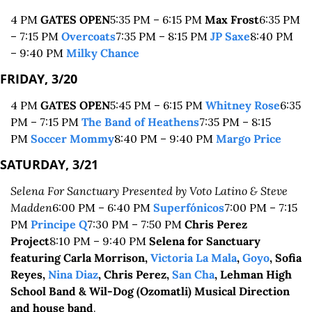
4 PM 
GATES OPEN
5:35 PM – 6:15 PM 
Max Frost
6:35 PM 
– 7:15 PM 
Overcoats
7:35 PM – 8:15 PM 
JP Saxe
8:40 PM 
– 9:40 PM 
Milky Chance
FRIDAY, 3/20
4 PM 
GATES OPEN
5:45 PM – 6:15 PM 
Whitney Rose
6:35 
PM – 7:15 PM 
The Band of Heathens
7:35 PM – 8:15 
PM 
Soccer Mommy
8:40 PM – 9:40 PM 
Margo Price
SATURDAY, 3/21
Selena For Sanctuary Presented by Voto Latino & Steve 
Madden
6:00 PM – 6:40 PM 
Superfónicos
7:00 PM – 7:15 
PM 
Principe Q
7:30 PM – 7:50 PM 
Chris Perez 
Project
8:10 PM – 9:40 PM 
Selena for Sanctuary 
featuring Carla Morrison, 
Victoria La Mala
, 
Goyo
, Sofia 
Reyes, 
Nina Diaz
, Chris Perez, 
San Cha
, Lehman High 
School Band & Wil-Dog (Ozomatli) Musical Direction 
and house band
.