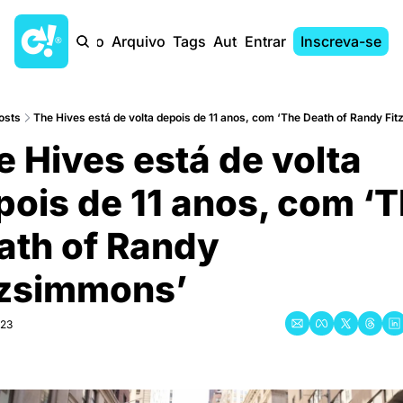
Início
Arquivo
Tags
Autores
Entrar
Inscreva-se
osts
The Hives está de volta depois de 11 anos, com ‘The Death of Randy Fi
 Hives está de volta 
pois de 11 anos, com ‘T
ath of Randy 
tzsimmons’
023