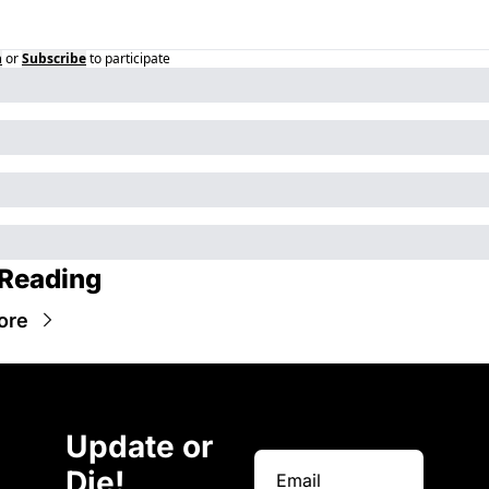
n
or
Subscribe
to participate
Reading
ore
Update or 
Die!