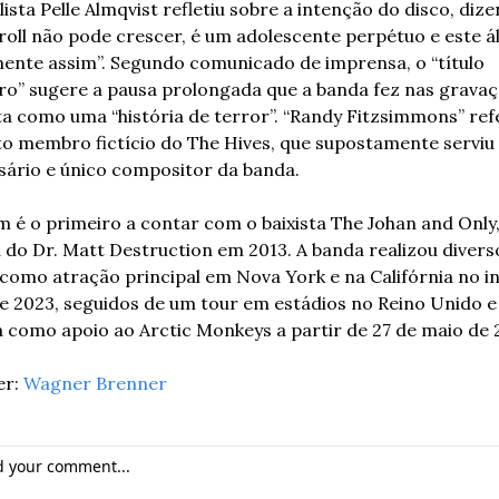
ista Pelle Almqvist refletiu sobre a intenção do disco, dize
’roll não pode crescer, é um adolescente perpétuo e este á
ente assim”. Segundo comunicado de imprensa, o “título 
o” sugere a pausa prolongada que a banda fez nas gravaçõ
ta como uma “história de terror”. “Randy Fitzsimmons” ref
to membro fictício do The Hives, que supostamente serviu
ário e único compositor da banda.
m é o primeiro a contar com o baixista The Johan and Only,
a do Dr. Matt Destruction em 2013. A banda realizou diverso
como atração principal em Nova York e na Califórnia no iní
e 2023, seguidos de um tour em estádios no Reino Unido e 
a como apoio ao Arctic Monkeys a partir de 27 de maio de 
r: 
Wagner Brenner