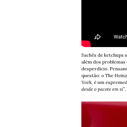
Sachês de ketchups s
além dos problemas d
desperdício. Pensand
questão: o The Heinz 
York, é um espremed
desde o pacote em si”
,