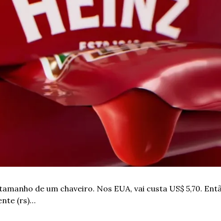
tamanho de um chaveiro. Nos EUA, vai custa US$ 5,70. Então
nte (rs)… 