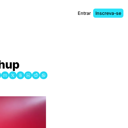
Entrar
Inscreva-se
chup