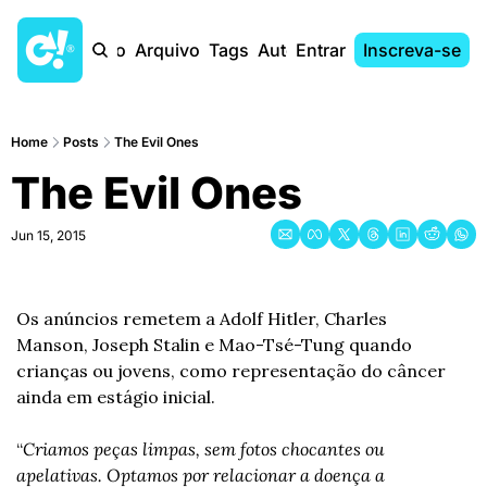
Início
Arquivo
Tags
Autores
Entrar
Inscreva-se
Home
Posts
The Evil Ones
The Evil Ones
Jun 15, 2015
Os anúncios remetem a Adolf Hitler, Charles 
Manson, Joseph Stalin e Mao-Tsé-Tung quando 
crianças ou jovens, como representação do câncer 
ainda em estágio inicial.
“
Criamos peças limpas, sem fotos chocantes ou 
apelativas. Optamos por relacionar a doença a 