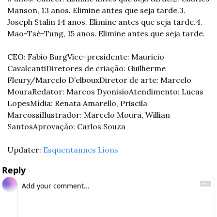
Manson, 13 anos. Elimine antes que seja tarde.
3. 
Joseph Stalin 14 anos. Elimine antes que seja tarde.
4. 
Mao-Tsé-Tung, 15 anos. Elimine antes que seja tarde.
CEO: Fabio Burg
Vice-presidente: Mauricio 
Cavalcanti
Diretores de criação: Guilherme 
Fleury/Marcelo D’elboux
Diretor de arte: Marcelo 
Moura
Redator: Marcos Dyonisio
Atendimento: Lucas 
Lopes
Mídia: Renata Amarello, Priscila 
Marcossi
Ilustrador: Marcelo Moura, Willian 
Santos
Aprovação: Carlos Souza
Updater: 
Esquentannes Lions
Reply