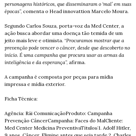
personagens históricos, que disseminaram o ‘mal’ em suas 
épocas
”, comenta o Head innovattion Marcelo Moura.
Segundo Carlos Souza, porta-voz da Med Center, a 
ação busca abordar uma doença tão temida de um 
jeito mais leve e otimista. “
Procuramos mostrar que a 
prevenção pode vencer o câncer, desde que descoberto no 
início. É uma campanha que procura usar as armas da 
inteligência e da esperança
”, afirma.
A campanha é composta por peças para mídia 
impressa e mídia exterior.
Ficha Técnica:
Agência: Rái Comunicação
Produto: Campanha 
Prevenção Câncer
Campanha: Faces do Mal
Cliente: 
Med Center Medicina Preventiva
Títulos:
1. Adolf Hitler, 
9 anos. Câncer. Elimine antes que seja tarde.
2. Charles 