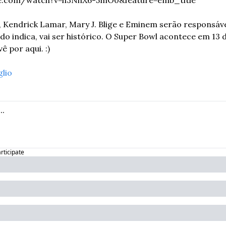
 Kendrick Lamar, Mary J. Blige e Eminem serão responsáve
udo indica, vai ser histórico. O Super Bowl acontece em 13 d
ê por aqui. :) 
glio
articipate