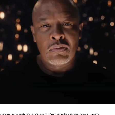
be.com/watch?v=h3NhX6-5mO0&feature=emb_title