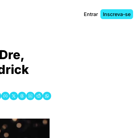
Entrar
Inscreva-se
Dre, 
rick 