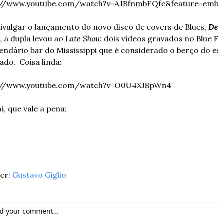
://www.youtube.com/watch?v=AJBfnmbFQfc&feature=emb_
ivulgar o lançamento do novo disco de covers de Blues, 
Del
, a dupla levou ao 
Late Show
 dois vídeos gravados no Blue F
lendário bar do Mississippi que é considerado o berço do est
ado. 
Coisa linda: 
://www.youtube.com/watch?v=O0U4XJBpWn4
í, que vale a pena: 
r: 
Gustavo Giglio