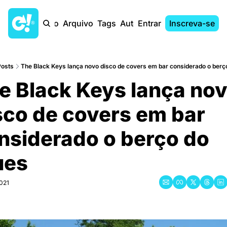
Início
Arquivo
Tags
Autores
Entrar
Inscreva-se
Posts
The Black Keys lança novo disco de covers em bar considerado o berç
e Black Keys lança nov
sco de covers em bar 
nsiderado o berço do 
ues
021