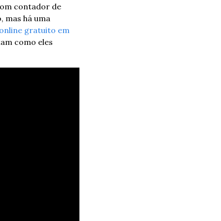
bom contador de 
, mas há uma 
online gratuito em 
ntam como eles 