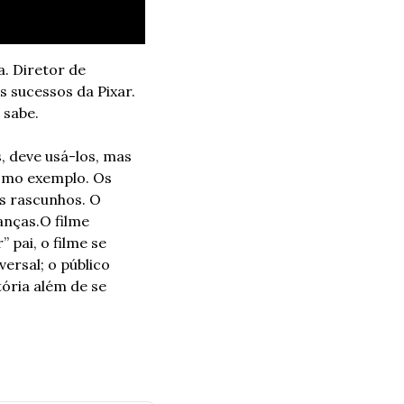
. Diretor de 
 sucessos da Pixar. 
 sabe.
 deve usá-los, mas 
omo exemplo. Os 
s rascunhos. O 
anças.
O filme 
ai, o filme se 
rsal; o público 
ória além de se 