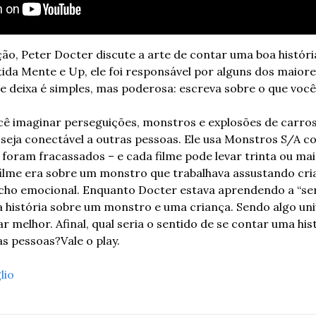
ão, Peter Docter discute a arte de contar uma boa história
ida Mente e Up, ele foi responsável por alguns dos maiores
 deixa é simples, mas poderosa: escreva sobre o que você
cê imaginar perseguições, monstros e explosões de carros,
seja conectável a outras pessoas. Ele usa Monstros S/A c
foram fracassados – e cada filme pode levar trinta ou mai
filme era sobre um monstro que trabalhava assustando cri
ho emocional. Enquanto Docter estava aprendendo a “ser” p
istória sobre um monstro e uma criança. Sendo algo unive
 melhor. Afinal, qual seria o sentido de se contar uma hist
as pessoas?
Vale o play. 
lio