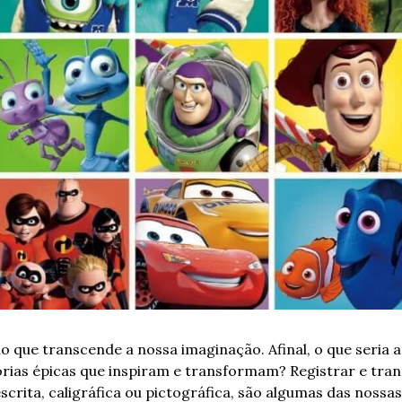
lo que transcende a nossa imaginação. Afinal, o que seria a 
tórias épicas que inspiram e transformam? Registrar e trans
escrita, caligráfica ou pictográfica, são algumas das noss