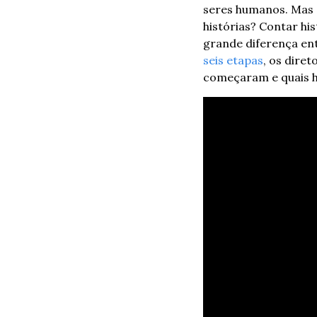
seres humanos. 
Mas 
histórias? Contar hi
grande diferença ent
seis etapas
, os diret
começaram e quais hi