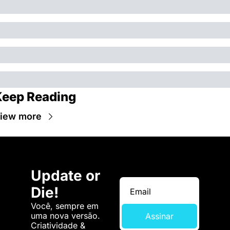
Keep Reading
iew more
Update or 
Die!
Você, sempre em 
uma nova versão. 
Assinar
Criatividade & 