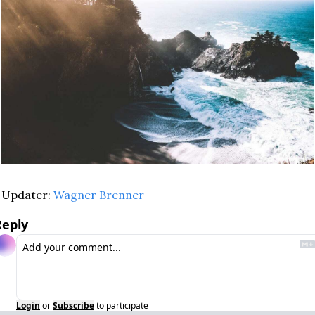
Updater: 
Wagner Brenner
Reply
Login
or
Subscribe
to participate