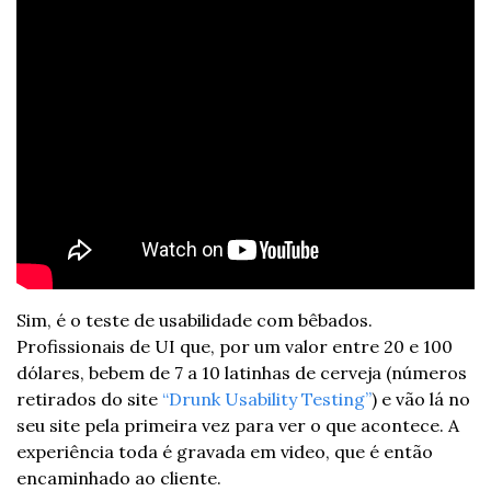
Sim, é o teste de usabilidade com bêbados. 
Profissionais de UI que, por um valor entre 20 e 100 
dólares, bebem de 7 a 10 latinhas de cerveja (números 
retirados do site 
“Drunk Usability Testing”
) e vão lá no 
seu site pela primeira vez para ver o que acontece. A 
experiência toda é gravada em video, que é então 
encaminhado ao cliente.