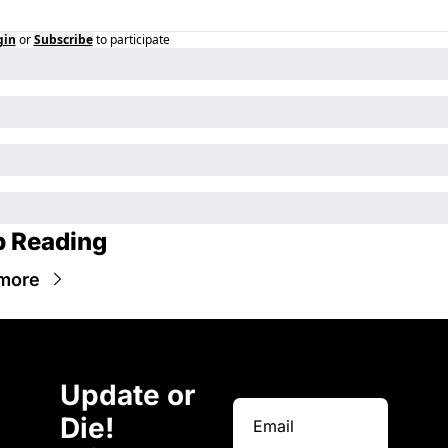
gin
or
Subscribe
to participate
 Reading
more
Update or 
Die!