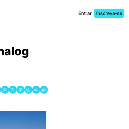
Entrar
Inscreva-se
nalog 