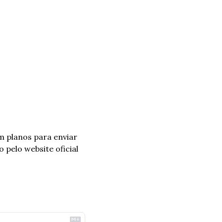
 planos para enviar 
para todo o planeta, enquanto isto podemos acompanhar a evolução do projeto pelo website oficial 