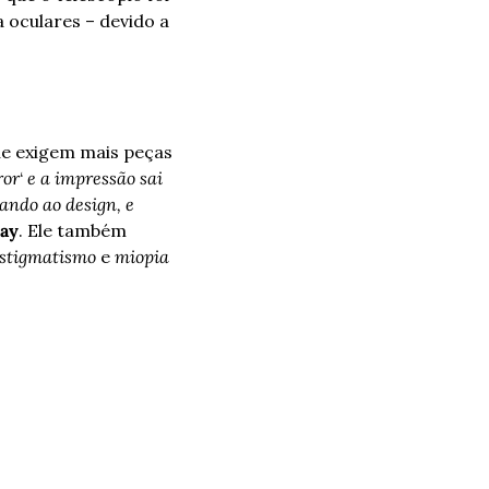
 oculares – devido a 
e exigem mais peças 
ror
‘ 
e a impressão sai 
ndo ao design, e 
ay
. Ele também 
stigmatismo
 e 
miopia 