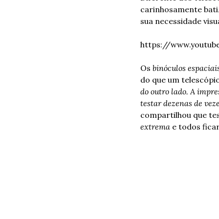
carinhosamente bati
sua necessidade visua
https://www.youtu
Os 
binóculos espaciai
do que um telescópio
do outro lado. A impr
testar dezenas de vez
compartilhou que te
extrema
 e todos fic