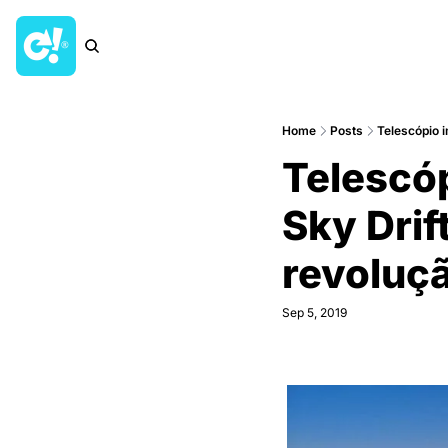
Home
Posts
Telescópio 
Telescó
Sky Drif
revoluça
Sep 5, 2019