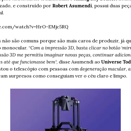
zado, e construído por 
Robert Asumendi
, possui duas peça
l. 
be.com/watch?v=HrO-EMjc5RQ
s
 não são comuns porque são mais caros de produzir, já qu
 monocular. “
Com a impressão 3D, basta clicar no botão
 ‘
mir
essão 3D me permitiu imaginar novas peças, continuar adiciona
es até que funcionasse bem
“, disse Asumendi ao 
Universe Tod
stou o telescópio com pessoas com 
degeneração macular
, 
a
aram surpresos como conseguiam ver o céu claro e limpo.