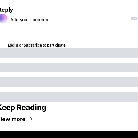
Reply
Login
or
Subscribe
to participate
Keep Reading
iew more