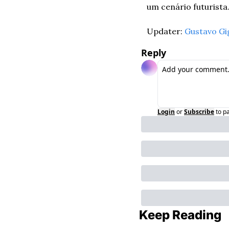
um cenário futurista.
Updater: 
Gustavo Gi
Reply
Login
or
Subscribe
to p
Keep Reading