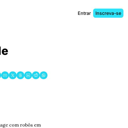
Entrar
Inscreva-se
e 
rage com robôs em 