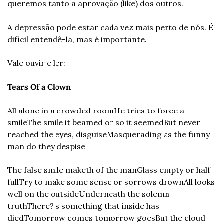
queremos tanto a aprovação (like) dos outros. 
A depressão pode estar cada vez mais perto de nós. É 
difícil entendê-la, mas é importante.
Vale ouvir e ler: 
Tears Of a Clown
All alone in a crowded room
He tries to force a 
smile
The smile it beamed or so it seemed
But never 
reached the eyes, disguise
Masquerading as the funny 
man do they despise
The false smile maketh of the man
Glass empty or half 
full
Try to make some sense or sorrows drown
All looks 
well on the outside
Underneath the solemn 
truth
There? s something that inside has 
died
Tomorrow comes tomorrow goes
But the cloud 