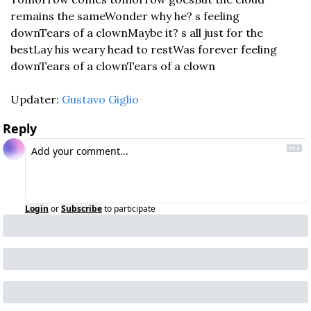
remains the same
Wonder why he? s feeling 
down
Tears of a clown
Maybe it? s all just for the 
best
Lay his weary head to rest
Was forever feeling 
down
Tears of a clown
Tears of a clown
Updater: 
Gustavo Giglio
Reply
Login
or
Subscribe
to participate