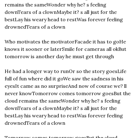
remains the same
Wonder why he? s feeling 
down
Tears of a clown
Maybe it? s all just for the 
best
Lay his weary head to rest
Was forever feeling 
drowned
Tears of a clown
Who motivates the motivator
Facade it has to go
He 
knows it sooner or later
Smile for cameras all ok
But 
tomorrow is another day he must get through
He had a longer way to run
Or so the story goes
Life 
full of fun where did it go
We saw the sadness in his 
eyes
It came as no surprise
And now of course we? ll 
never know
Tomorrow comes tomorrow goes
But the 
cloud remains the same
Wonder why he? s feeling 
down
Tears of a clown
Maybe it? s all just for the 
best
Lay his weary head to rest
Was forever feeling 
drowned
Tears of a clown
Tomorrow comes tomorrow goes
But the cloud 