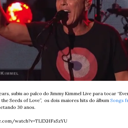
ars, subiu ao palco do Jimmy Kimmel Live para tocar “Eve
the Seeds of Love”,  os dois maiores hits do álbum 
Songs fr
letando 30 anos.
be.com/watch?v=TLEXHFsSzYU