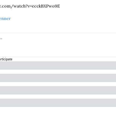
be.com/watch?v=ecckBXPwo9E
enner
articipate