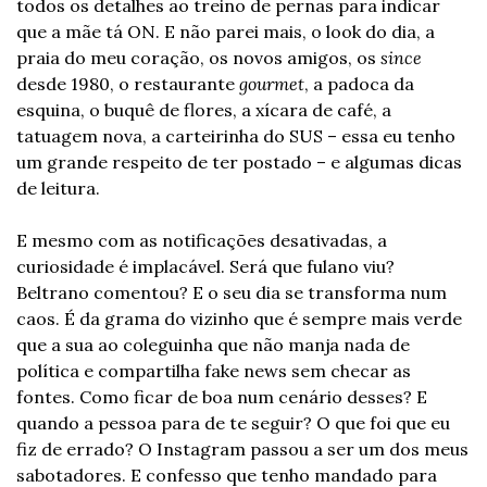
todos os detalhes ao treino de pernas para indicar 
que a mãe tá ON. E não parei mais, o look do dia, a 
praia do meu coração, os novos amigos, os 
since 
desde 1980, o restaurante 
gourmet
, a padoca da 
esquina, o buquê de flores, a xícara de café, a 
tatuagem nova, a carteirinha do SUS – essa eu tenho 
um grande respeito de ter postado – e algumas dicas 
de leitura.
E mesmo com as notificações desativadas, a 
curiosidade é implacável. Será que fulano viu? 
Beltrano comentou? E o seu dia se transforma num 
caos. É da grama do vizinho que é sempre mais verde 
que a sua ao coleguinha que não manja nada de 
política e compartilha fake news sem checar as 
fontes. Como ficar de boa num cenário desses? E 
quando a pessoa para de te seguir? O que foi que eu 
fiz de errado? O Instagram passou a ser um dos meus 
sabotadores. E confesso que tenho mandado para 