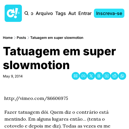
Início
Arquivo
Tags
Autores
Entrar
Inscreva-se
Home
Posts
Tatuagem em super slowmotion
Tatuagem em super 
slowmotion
May 9, 2014
http://vimeo.com/86606975
Fazer tatuagem dói. Quem diz o contrário está 
mentindo. Em alguns lugares então… (tenta o 
cotovelo e depois me diz). Todas as vezes eu me 