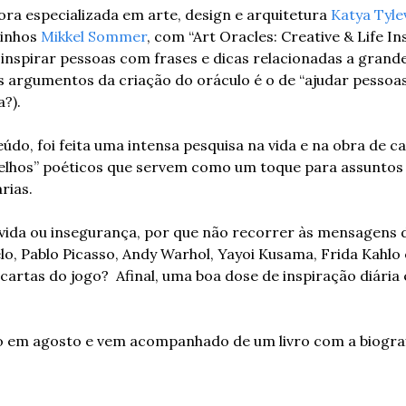
ora especializada em arte, design e arquitetura 
Katya Tyle
inhos 
Mikkel Sommer
, com “Art Oracles: Creative & Life In
e inspirar pessoas com frases e dicas relacionadas a grand
 argumentos da criação do oráculo é o de “ajudar pessoas
?). 
do, foi feita uma intensa pesquisa na vida e na obra de ca
elhos” poéticos que servem como um toque para assuntos q
rias. 
ida ou insegurança, por que não recorrer às mensagens d
lo, Pablo Picasso, Andy Warhol, Yayoi Kusama, Frida Kahlo
artas do jogo?  Afinal, uma boa dose de inspiração diária
o em agosto e vem acompanhado de um livro com a biografia