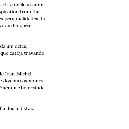
vich
  e do ilustrador 
spiration from the 
es personalidades da 
 com bloqueio 
da um deles, 
ue esteja travando 
e Jean-Michel 
 e dos outros nomes 
 é sempre bem-vinda. 
 dos artistas. 