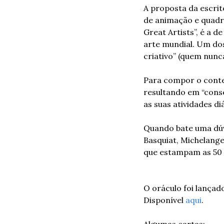
A proposta da escrit
de animação e quadr
Great Artists”, é a d
arte mundial. Um dos
criativo” (quem nunca
Para compor o conteú
resultando em “cons
as suas atividades diá
Quando bate uma dúv
Basquiat, Michelange
que estampam as 50 c
O oráculo foi lançad
Disponível 
aqui
. 
Algumas cartas: