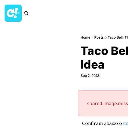
Home
Posts
Taco Bell: T
Taco Bel
Idea
Sep 2, 2013
shared.image.mis
Confiram abaixo o 
c