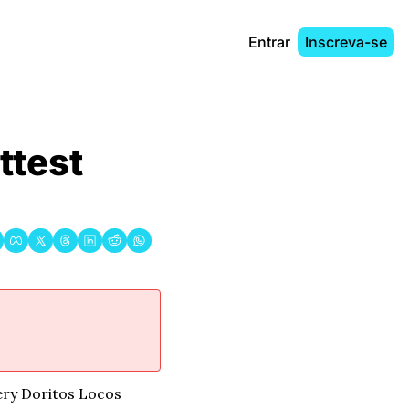
Entrar
Inscreva-se
test 
ery Doritos Locos 