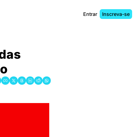
Entrar
Inscreva-se
das 
do