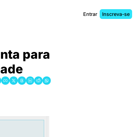
Entrar
Inscreva-se
nta para 
dade