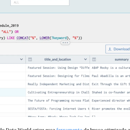
do Data World criou essa 
ferramenta
 de busca otimizada a