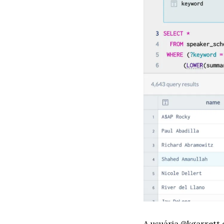
A usuária @kgarrett 