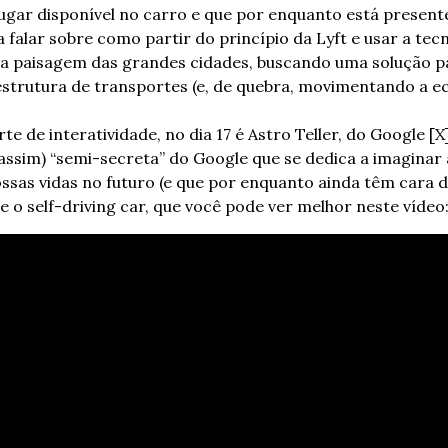
gar disponível no carro e que por enquanto está presente
falar sobre como partir do princípio da Lyft e usar a tecn
a paisagem das grandes cidades, buscando uma solução p
strutura de transportes (e, de quebra, movimentando a ec
e de interatividade, no dia 17 é Astro Teller, do Google [X],
ssim) “semi-secreta” do Google que se dedica a imaginar a
sas vidas no futuro (e que por enquanto ainda têm cara de 
 e o self-driving car, que você pode ver melhor neste vídeo