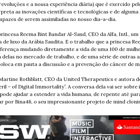
revoluções e a nossa experiência diária) que é exercido pel
erpreta as inovações científicas e tecnológicas e de alguma
apazes de serem assimiladas no nosso dia-a-dia.
princesa Reema Bint Bandar Al-Saud, CEO da Alfa, Intl., um 
s de luxo da Arábia Saudita. E o trabalho que a princesa Re
iferença mudando diretamente a vida de uma 100 de mulhere
 delas no mercado de trabalho, e de uma série de outras a 
loca em pauta a discussão e a prevenção do câncer de 
 Martine Rothblatt, CEO da United Therapeutics e autora de
l – of Digital Immortality”. A conversa dela vai ser sobre in
pode ajudar a estender a vida humana, de repente até para
r por Bina48, o seu impressionante projeto de mind cloni