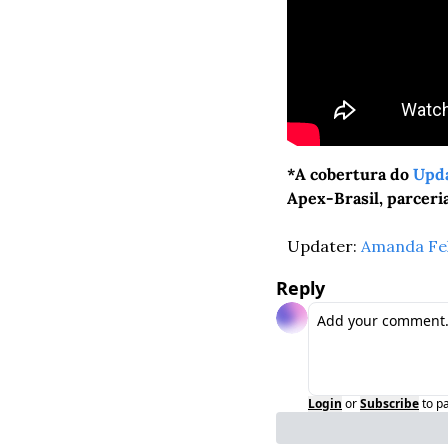
*A cobertura do 
Upda
Apex-Brasil, parceri
Updater: 
Amanda Fel
Reply
Login
or
Subscribe
to p