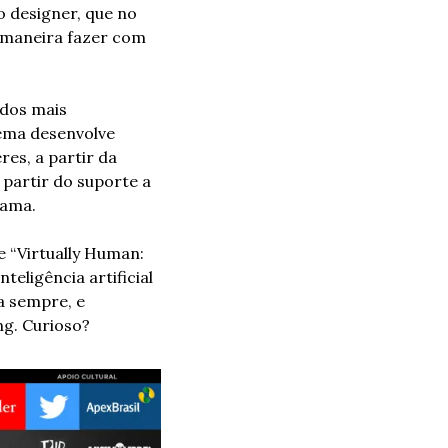
o designer, que no 
 maneira fazer com 
dos mais 
ema desenvolve 
s, a partir da 
partir do suporte a 
mama.
 “Virtually Human: 
teligência artificial 
 sempre, e 
ng. Curioso?