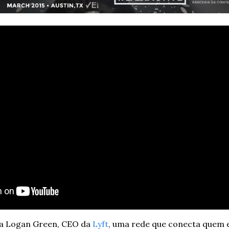
ra Logan Green, CEO da 
Lyft
, uma rede que conecta quem e