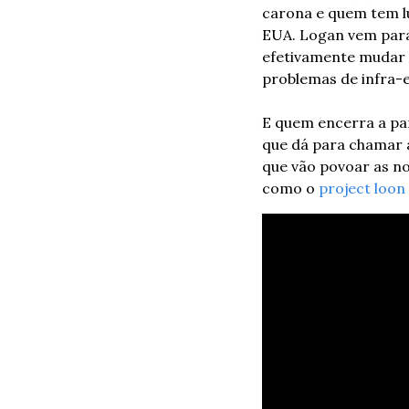
carona e quem tem lu
EUA. Logan vem para 
efetivamente mudar 
problemas de infra-e
E quem encerra a part
que dá para chamar a
que vão povoar as nos
como o 
project loon