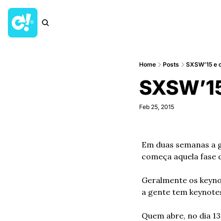
Home
Posts
SXSW’15 e o
SXSW’15 
Feb 25, 2015
Em duas semanas a g
começa aquela fase d
Geralmente os keynot
a gente tem keynote
Quem abre, no dia 13