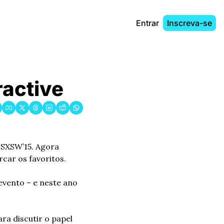
Entrar
Inscreva-se
ractive
SXSW’15. Agora 
car os favoritos.
vento – e neste ano 
a discutir o papel 