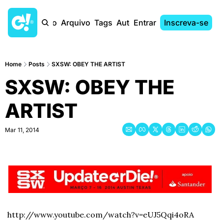
Início
Arquivo
Tags
Autores
Entrar
Inscreva-se
Home
Posts
SXSW: OBEY THE ARTIST
SXSW: OBEY THE 
ARTIST
Mar 11, 2014
http://www.youtube.com/watch?v=eUJ5Qqi4oRA