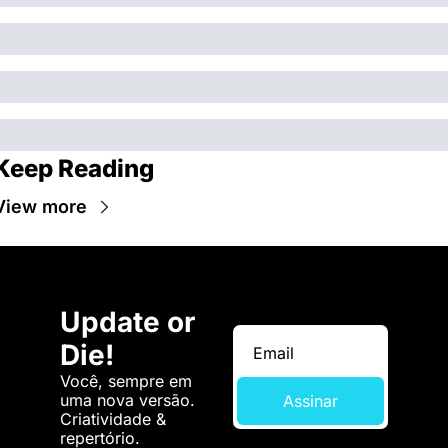
Keep Reading
View more
Update or 
Die!
Você, sempre em 
uma nova versão. 
Assinar
Criatividade & 
repertório.