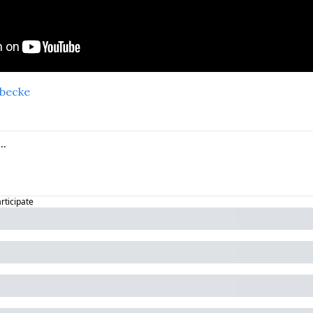
becke
articipate