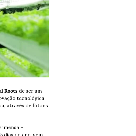
al Roots
 de ser um 
ovação tecnológica 
, através de fótons 
é imensa – 
 dias do ano, sem 