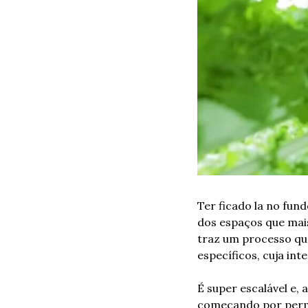
Ter ficado la no fun
dos espaços que mais
traz um processo qu
específicos, cuja int
É super escalável e, 
começando por permi