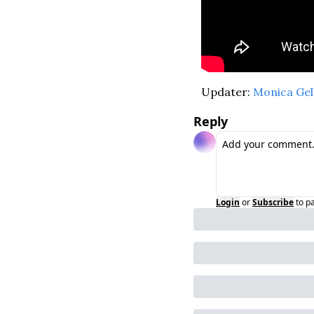
Updater: 
Monica Gel
Reply
Login
or
Subscribe
to p