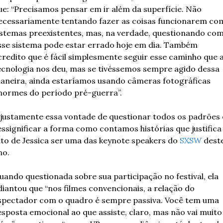
ue: “Precisamos pensar em ir além da superfície. Não 
ecessariamente tentando fazer as coisas funcionarem com
istemas preexistentes, mas, na verdade, questionando com
sse sistema pode estar errado hoje em dia. Também 
credito que é fácil simplesmente seguir esse caminho que a
ecnologia nos deu, mas se tivéssemos sempre agido dessa 
aneira, ainda estaríamos usando câmeras fotográficas 
normes do período pré-guerra”. 
 justamente essa vontade de questionar todos os padrões e
essignificar a forma como contamos histórias que justifica 
ato de Jessica ser uma das keynote speakers do 
SXSW
 deste
no. 
uando questionada sobre sua participação no festival, ela 
diantou que “nos filmes convencionais, a relação do 
spectador com o quadro é sempre passiva. Você tem uma 
esposta emocional ao que assiste, claro, mas não vai muito 