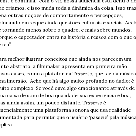
lém”, e continua, “com o VR, nossa audiência está dentro do
ue criamos, e isso muda toda a dinâmica da coisa. Isso traz 
ona outras noções de comportamento e percepções, 
olocando em xeque ainda questões culturais e sociais. Acab
e tornando menos sobre o quadro, e mais sobre mundos, 
orque o espectador entra na história e ressoa com o que o
erca”.
ara melhor ilustrar conceitos que ainda nos parecem um 
anto abstrato, a filmmaker apresenta em primeira mão 
ovos cases, como a plataforma 
Traverse
, que faz da música 
ma imersão. “Acho que há algo muito profundo no áudio; é 
uito complexo. Se você ouve algo emocionante através de 
ma caixa de som de boa qualidade, sua experiência é boa, 
as ainda assim, um pouco distante. 
Traverse
 é 
ssencialmente uma plataforma sonora que usa realidade 
umentada para permitir que o usuário ‘passeie’ pela música”
plica.