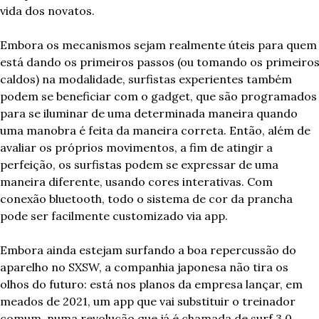
vida dos novatos. 
Embora os mecanismos sejam realmente úteis para quem 
está dando os primeiros passos (ou tomando os primeiros
caldos) na modalidade, surfistas experientes também 
podem se beneficiar com o gadget, que são programados 
para se iluminar de uma determinada maneira quando 
uma manobra é feita da maneira correta. Então, além de 
avaliar os próprios movimentos, a fim de atingir a 
perfeição, os surfistas podem se expressar de uma 
maneira diferente, usando cores interativas. Com 
conexão bluetooth, todo o sistema de cor da prancha 
pode ser facilmente customizado via app. 
Embora ainda estejam surfando a boa repercussão do 
aparelho no SXSW, a companhia japonesa não tira os 
olhos do futuro: está nos planos da empresa lançar, em 
meados de 2021, um app que vai substituir o treinador 
comum, numa revolução que já é chamada de surf 3.0. 