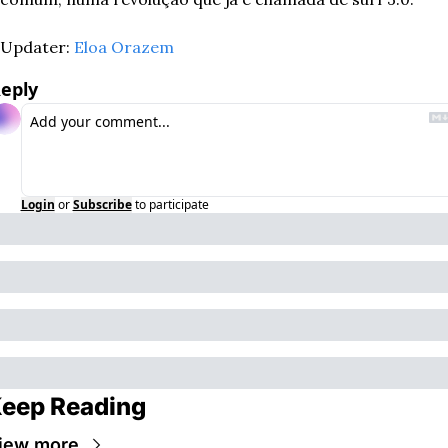
Updater: 
Eloa Orazem
eply
Login
or
Subscribe
to participate
eep Reading
iew more