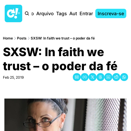
Início
Arquivo
Tags
Autores
Entrar
Inscreva-se
Home
Posts
SXSW: In faith we trust – o poder da fé
SXSW: In faith we 
trust – o poder da fé
Feb 25, 2019