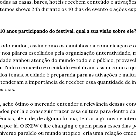
das as casas, bares, hotéis recebem conteúdo e ativações
emos shows 24h durante os 10 dias de evento e ações espe
10 anos participando do festival, qual a sua visão sobre ele
 todo mudou, assim como os caminhos da comunicação e o
nos pilares escolhidos pela organização (interatividade, m
idade ganhou atenção do mundo todo e o público, provavel
. Todo o conceito e o cuidado evoluíram, assim como a qu
dos temas. A cidade é preparada para as ativações e muit
ntenderam a importância de receber essa quantidade de i
s dias.
l, acho ótimo o mercado entender a relevância dessas conv
ados por lá e conseguir trazer essa cultura para dentro da
ncias, além de, de alguma forma, tentar algo novo e inter
 por lá. O SXSW é life changing e quem passa esses dias po
niverso paralelo ou mundo utópico, cria uma relação emoc