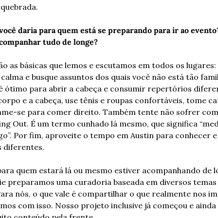
r quebrada. 
 você daria para quem está se preparando para ir ao evento?
companhar tudo de longe?
são as básicas que lemos e escutamos em todos os lugares: f
alma e busque assuntos dos quais você não está tão famili
é ótimo para abrir a cabeça e consumir repertórios diferen
orpo e a cabeça, use tênis e roupas confortáveis, tome caf
ame-se para comer direito. Também tente não sofrer com
ing Out. É um termo cunhado lá mesmo, que significa “med
o”. Por fim, aproveite o tempo em Austin para conhecer e
 diferentes.
 para quem estará lá ou mesmo estiver acompanhando de lo
ie preparamos uma curadoria baseada em diversos temas 
Para nós, o que vale é compartilhar o que realmente nos im
os com isso. Nosso projeto inclusive já começou e ainda 
to conteúdo pela frente. 