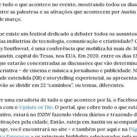
 tudo o que acontece no evento, mostrando todos os dias 
tre as palestras e as ativações que acontecem por Austin 
 de março.
ue existe um festival dedicado a debater todos os assuntos 
as indústrias de tecnologia, comunicação e criatividade? 
y Southwest, é uma conferência que mobiliza há mais de 30
Austin, capital do Texas, nos EUA. Em 2020, entre os dias 13
que estarão concentradas as discussões que vão determina
 criativa – de cinema e música a jornalismo e publicidade. N
ade estendida (XR) e storytelling experiencial, as apresenta
vão se dividir em 22 “caminhos”, ou temas, diferentes.
r uma curadoria de tudo o que acontece por lá, o Faceboo
a com o 
Update or Die
. O portal, que cobre tudo o que está
tivo, estará no SXSW fazendo vídeos diários e trazendo d
ativações pela cidade. Então, esteja em Austin ou acompan
nge, você encontrará no site – e também por aqui e na 
Pág
ra Empresas
 – os principais highlights selecionados pela e