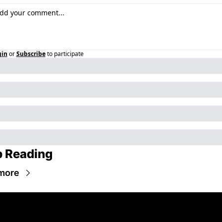
gin
or
Subscribe
to participate
 Reading
more