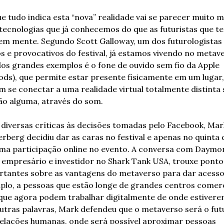
e tudo indica esta “nova” realidade vai se parecer muito ma
ecnologias que já conhecemos do que as futuristas que te
em mente. Segundo Scott Galloway, um dos futurologistas 
s e provocativos do festival, já estamos vivendo no metave
s grandes exemplos é o fone de ouvido sem fio da Apple 
ods), que permite estar presente fisicamente em um lugar, 
 se conectar a uma realidade virtual totalmente distinta 
ão alguma, através do som. 
diversas críticas às decisões tomadas pelo Facebook, Mark
rberg decidiu dar as caras no festival e apenas no quinta d
uma participação online no evento. A conversa com Daymon
 empresário e investidor no Shark Tank USA, trouxe pontos
tantes sobre as vantagens do metaverso para dar acesso,
lo, a pessoas que estão longe de grandes centros comerci
ue agora podem trabalhar digitalmente de onde estiverem
tras palavras, Mark defendeu que o metaverso será o futu
elações humanas, onde será possível aproximar pessoas 