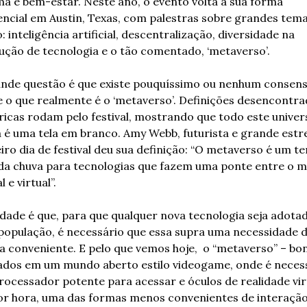
a e bem-estar. Neste ano, o evento volta a sua forma 
ncial em Austin, Texas, com palestras sobre grandes tema
 inteligência artificial, descentralização, diversidade na 
ção de tecnologia e o tão comentado, ‘metaverso’.  
ande questão é que existe pouquíssimo ou nenhum consens
 o que realmente é o ‘metaverso’. Definições desencontrad
icas rodam pelo festival, mostrando que todo este univers
 é uma tela em branco. Amy Webb, futurista e grande estre
iro dia de festival deu sua definição: “O metaverso é um te
da chuva para tecnologias que fazem uma ponte entre o m
l e virtual”. 
dade é que, para que qualquer nova tecnologia seja adotad
população, é necessário que essa supra uma necessidade d
 conveniente. E pelo que vemos hoje,  o “metaverso” – bon
ados em um mundo aberto estilo videogame, onde é necess
ocessador potente para acessar e óculos de realidade vir
por hora, uma das formas menos convenientes de interação