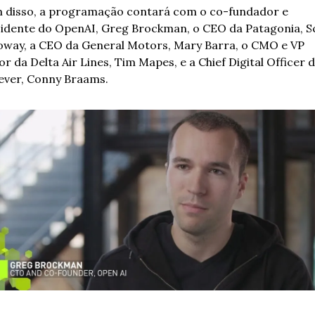
 disso, a programação contará com o co-fundador e 
idente do OpenAI, Greg Brockman, o CEO da Patagonia, Sc
oway, a CEO da General Motors, Mary Barra, o CMO e VP 
or da Delta Air Lines, Tim Mapes, e a Chief Digital Officer d
ever, Conny Braams.