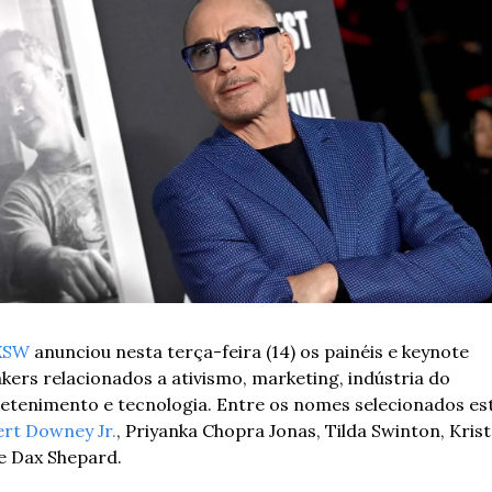
XSW
 anunciou nesta terça-feira (14) os painéis e keynote 
kers relacionados a ativismo, marketing, indústria do 
rt Downey Jr.
, Priyanka Chopra Jonas, Tilda Swinton, Krist
 e Dax Shepard.