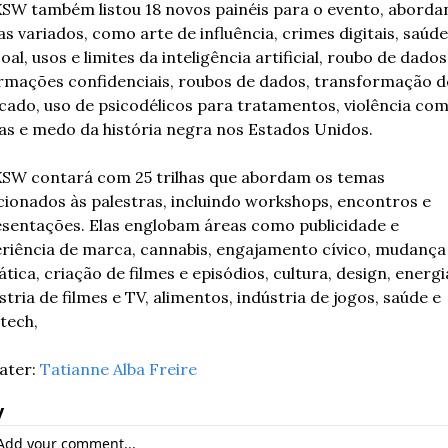
SW também listou 18 novos painéis para o evento, aborda
s variados, como arte de influência, crimes digitais, saúde 
oal, usos e limites da inteligência artificial, roubo de dados 
rmações confidenciais, roubos de dados, transformação do
ado, uso de psicodélicos para tratamentos, violência com
s e medo da história negra nos Estados Unidos.
SW contará com 25 trilhas que abordam os temas 
cionados às palestras, incluindo workshops, encontros e 
sentações. Elas englobam áreas como publicidade e 
riência de marca, cannabis, engajamento cívico, mudança 
ática, criação de filmes e episódios, cultura, design, energia
stria de filmes e TV, alimentos, indústria de jogos, saúde e 
tech,
ter: 
Tatianne Alba Freire
y