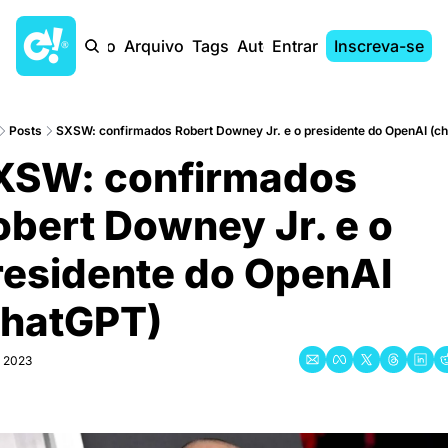
Início
Arquivo
Tags
Autores
Entrar
Inscreva-se
Posts
SXSW: confirmados Robert Downey Jr. e o presidente do OpenAI (c
XSW: confirmados 
bert Downey Jr. e o 
residente do OpenAI 
chatGPT)
, 2023