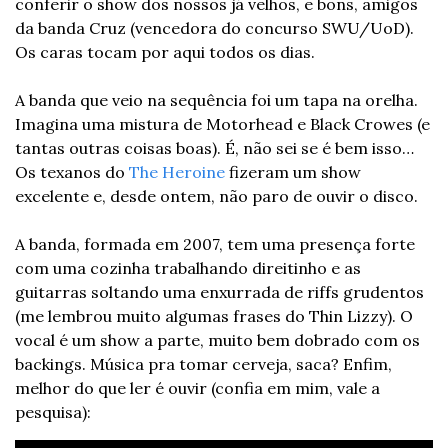
conferir o show dos nossos já velhos, e bons, amigos 
da banda Cruz (vencedora do concurso SWU/UoD). 
Os caras tocam por aqui todos os dias. 
A banda que veio na sequência foi um tapa na orelha. 
Imagina uma mistura de Motorhead e Black Crowes (e 
tantas outras coisas boas). É, não sei se é bem isso… 
Os texanos do 
The Heroine
 fizeram um show 
excelente e, desde ontem, não paro de ouvir o disco. 
A banda, formada em 2007, tem uma presença forte 
com uma cozinha trabalhando direitinho e as 
guitarras soltando uma enxurrada de riffs grudentos 
(me lembrou muito algumas frases do Thin Lizzy). O 
vocal é um show a parte, muito bem dobrado com os 
backings. Música pra tomar cerveja, saca? Enfim, 
melhor do que ler é ouvir (confia em mim, vale a 
pesquisa): 