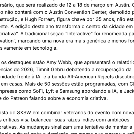
rsário, que será realizado de 12 a 18 de março em Austin. O
o não contará com o Austin Convention Center, demolido p
strução, e Hugh Forrest, figura chave por 35 anos, não esta
nte. A edição deste ano transforma o centro da cidade em
 criativa”. A tradicional seção “Interactive” foi renomeada pa
ovation”, marcando uma nova era mais genérica e menos fo
usivamente em tecnologia.
 os destaques estão Amy Webb, que apresentará o relatório
ncias de 2026, Timnit Gebru debatendo a recuperação da 
idade frente à IA, e a banda All-American Rejects discutind
s em casas. Mais de 50 sessões estão programadas, com C
mpresas como SoFi, Lyft e Samsung abordando a IA, e Jack
 do Patreon falando sobre a economia criativa.
osta do SXSW em combinar veteranos do evento com novas
 críticas visa balancear suas raízes indies com ambições 
rativas. As mudanças sinalizam uma tentativa de manter a 