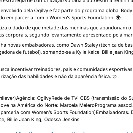
 estratégia de comunicação voltada à autoestima feminina
senvolvido pela Ogilvy e faz parte do programa global Body 
iado em parceria com o Women’s Sports Foundation. 🌍
atiza o dado de que metade das meninas que abandonam o e
cas corporais, segundo levantamento apresentado pela mar
anha novas embaixadoras, como Dawn Staley (técnica de basq
dora de futebol), somando-se a Kylie Kelce, Billie Jean King
ca incentivar treinadores, pais e comunidades esportivas 
orização das habilidades e não da aparência física. 🤝
ilever)
Agência: Ogilvy
Rede de TV: CBS (transmissão do S
ove na América do Norte: Marcela Melero
Programa associ
m parceria com Women’s Sports Foundation)
Embaixadoras: D
e, Billie Jean King, Odessa Jenkins