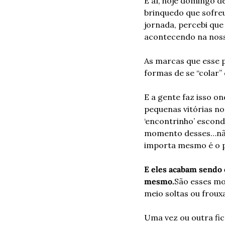
E aí, hoje domingo d
brinquedo que sofreu
jornada, percebi qu
acontecendo na noss
As marcas que esse 
formas de se “colar” 
E a gente faz isso o
pequenas vitórias no
‘encontrinho’ escond
momento desses…não
importa mesmo é o p
E eles acabam sendo 
mesmo.
São esses mo
meio soltas ou froux
Uma vez ou outra fic