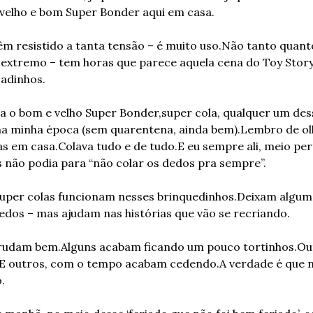
 velho e bom Super Bonder aqui em casa. 
m resistido a tanta tensão – é muito uso.
Não tanto quanto
 extremo – tem horas que parece aquela cena do Toy Story
Tadinhos.
a o bom e velho Super Bonder,
super cola, qualquer um des
na minha época 
(sem quarentena, ainda bem).
Lembro de ol
as em casa.
Colava tudo e de tudo.
E eu sempre ali, meio per
 não podia para “não colar os dedos pra sempre”.
super colas funcionam nesses brinquedinhos.
Deixam algum
edos – mas ajudam nas histórias que vão se recriando.
grudam bem.
Alguns acabam ficando um pouco tortinhos.
Ou
E outros, com o tempo acabam cedendo.
A verdade é que n
. 