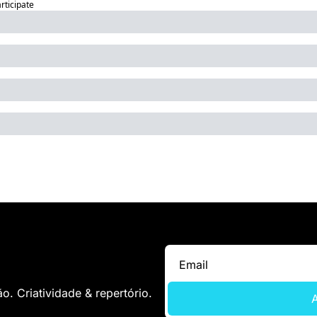
articipate
. Criatividade & repertório.
A