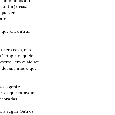
colando mais um 
contar) dessa 
 que vem 
nto.
 que encontrar 
te em casa, nas 
á longe, naquele 
avorito…em qualquer 
duram, mas o que 
, a gente 
rtes que estavam 
uebradas.
ra seguir.
Outros 