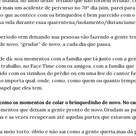
e manhã, no meio desse ‘feriado que não foi bem feriado’, 
 mais um acidente de percurso no 70° dia (sim, parei para 
e o que acontece com os brinquedos é bem parecido com o
a vida durante essa quarentena/isolamento/distanciame
período vem deixando nas pessoas vão fazendo a gente ter
de novo, “grudar” de novo, a cada dia que passa.
nde dá: nos momentos com a família que tá junto com a gen
 trabalho, no Face Time com os amigos, com a família que t
ido com os vizinhos do prédio ou em uma live do cantor f
 importa qual, onde, como, como quem ou quanto tempo 
apel que eles tem.
como os momentos de colar o brinquedinho de novo. No caso
mentos que deixam a gente pronto de novo.
Grudam as pa
as e as vezes recuperam até aquelas partes que estavam q
a meio torto, óbvio e não sai como a gente queria,
mas dá p