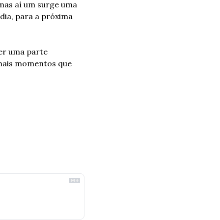
as aí um surge uma 
ia, para a próxima 
er uma parte 
mais momentos que 