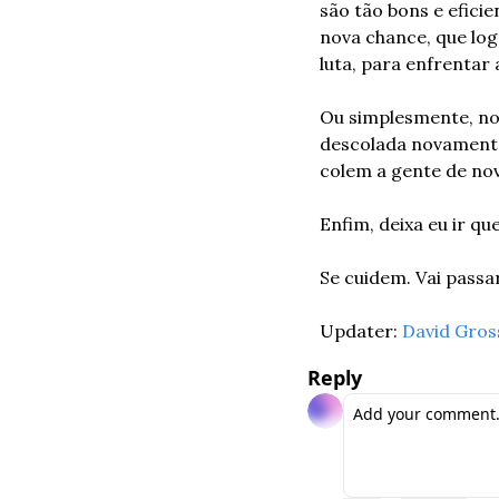
são tão bons e efici
nova chance, que log
luta, para enfrentar 
Ou simplesmente, no
descolada novamente
colem a gente de no
Enfim, deixa eu ir q
Se cuidem. Vai passar 
Updater: 
David Gros
Reply