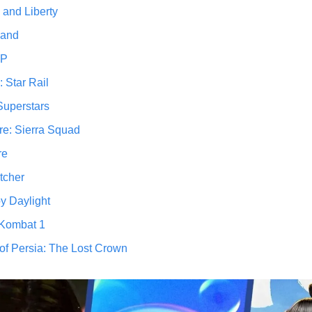
 and Liberty
Land
 P
 Star Rail
Superstars
re: Sierra Squad
re
tcher
y Daylight
 Kombat 1
 of Persia: The Lost Crown