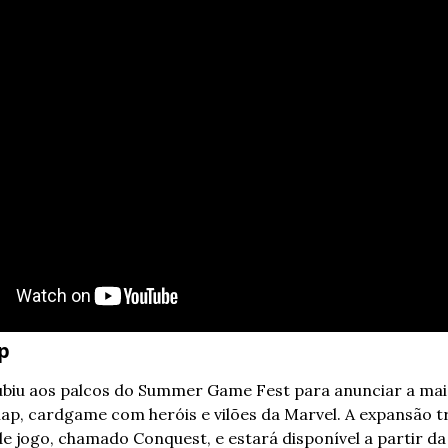
p
ubiu aos palcos do Summer Game Fest para anunciar a mai
nap, cardgame com heróis e vilões da Marvel. A expansão t
 jogo, chamado Conquest, e estará disponível a partir da