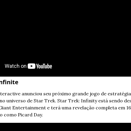
nfinite
teractive anunciou seu próximo grande jogo de estratégia,
o universo de Star Trek. Star Trek: Infinity está sendo des
Giant Entertainment e terá uma revelação completa em 16 
o como Picard Day.