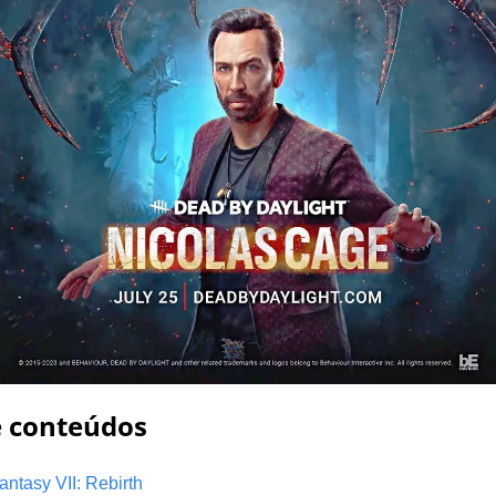
e conteúdos
antasy VII: Rebirth