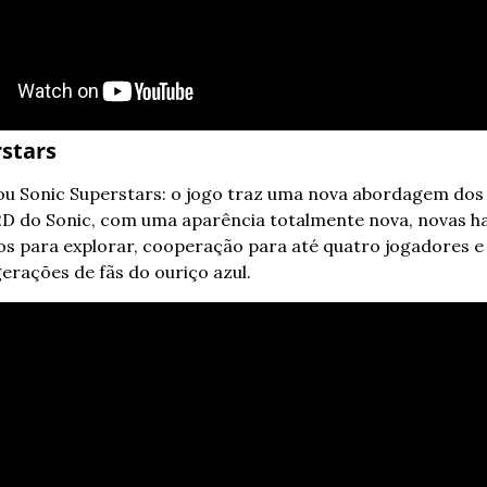
rstars
ou Sonic Superstars: o jogo traz uma nova abordagem dos c
D do Sonic, com uma aparência totalmente nova, novas hab
 para explorar, cooperação para até quatro jogadores e 
gerações de fãs do ouriço azul.