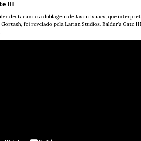
e III
ler destacando a dublagem de Jason Isaacs, que interpreta
ortash, foi revelado pela Larian Studios. Baldur’s Gate II
.