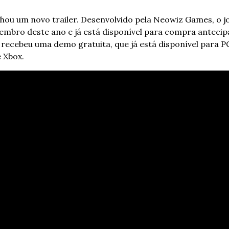
nhou um novo trailer. Desenvolvido pela Neowiz Games, o j
embro deste ano e já está disponível para compra antecipa
o recebeu uma demo gratuita, que já está disponível para PC
e Xbox.