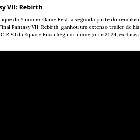
sy VII: Rebirth
taque do Summer Game Fest, a segunda parte do remake de
Final Fantasy VII: Rebirth, ganhou um extenso trailer de hist
. O RPG da Square Enix chega no começo de 2024, exclusivo
. 