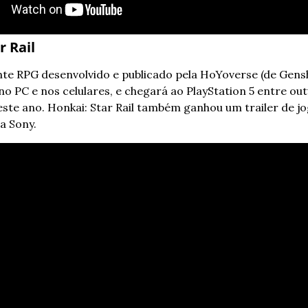
r Rail
te RPG desenvolvido e publicado pela HoYoverse (de Gens
no PC e nos celulares, e chegará ao PlayStation 5 entre out
te ano. Honkai: Star Rail também ganhou um trailer de jog
a Sony.