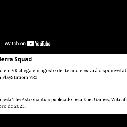
Sierra Squad
ro em VR chega em agosto deste ano e estará disponível at
 PlayStatioin VR2.
 pela The Astronauts e publicado pela Epic Games, Witchfi
bro de 2023.