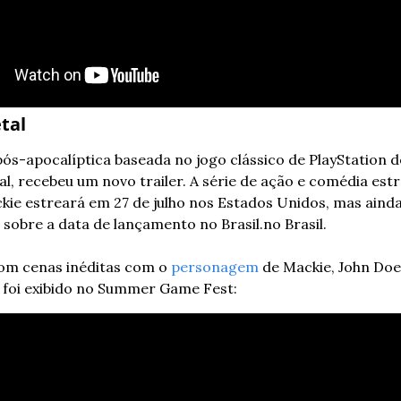
tal
pós-apocalíptica baseada no jogo clássico de PlayStation d
l, recebeu um novo trailer. A série de ação e comédia estr
ie estreará em 27 de julho nos Estados Unidos, mas ainda
sobre a data de lançamento no Brasil.no Brasil.
om cenas inéditas com o 
personagem
 de Mackie, John Doe, 
 foi exibido no Summer Game Fest: