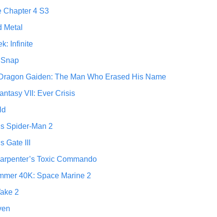
e Chapter 4 S3
d Metal
k: Infinite
 Snap
 Dragon Gaiden: The Man Who Erased His Name
antasy VII: Ever Crisis
ld
’s Spider-Man 2
s Gate III
arpenter’s Toxic Commando
mer 40K: Space Marine 2
ake 2
ven