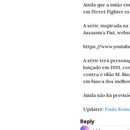
Ainda que a união ent
em Street Fighter e
A série, inspirada n
Assassin’s Fist, webs
https://www.youtub
A série terá persona
lançado em 1991, com
contra o vilão M. Bi
em busca dos melhor
Ainda não há previsã
Updater: 
Paula Rom
Reply