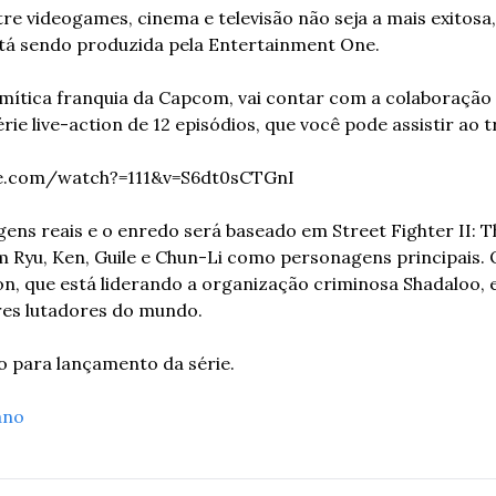
re videogames, cinema e televisão não seja a mais exitosa,
stá sendo produzida pela Entertainment One.
a mítica franquia da Capcom, vai contar com a colaboração 
érie live-action de 12 episódios, que você pode assistir ao tr
e.com/watch?=111&v=S6dt0sCTGnI
gens reais e o enredo será baseado em Street Fighter II: T
 Ryu, Ken, Guile e Chun-Li como personagens principais. O
son, que está liderando a organização criminosa Shadaloo, e
es lutadores do mundo.
o para lançamento da série.
ano