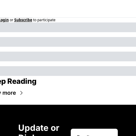
Login
or
Subscribe
to participate
p Reading
w more
Update or 