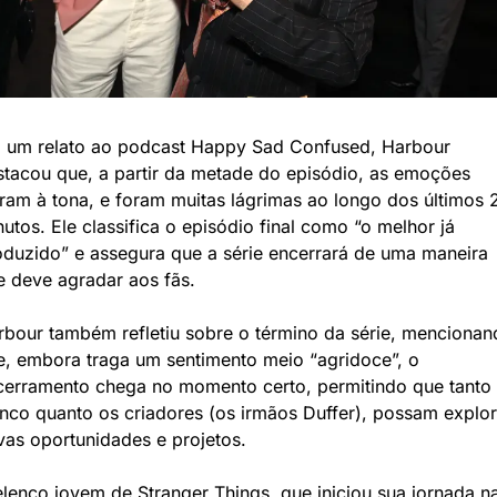
 um relato ao podcast Happy Sad Confused, Harbour 
stacou que, a partir da metade do episódio, as emoções 
ram à tona, e foram muitas lágrimas ao longo dos últimos 2
utos. Ele classifica o episódio final como “o melhor já 
oduzido” e assegura que a série encerrará de uma maneira 
e deve agradar aos fãs.
rbour também refletiu sobre o término da série, mencionand
e, embora traga um sentimento meio “agridoce”, o 
cerramento chega no momento certo, permitindo que tanto 
nco quanto os criadores (os irmãos Duffer), possam explora
vas oportunidades e projetos.
lenco jovem de Stranger Things, que iniciou sua jornada na