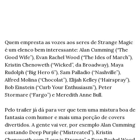
Quem empresta as vozes aos seres de Strange Magic 
é um elenco bem interessante: Alan Cumming (“The 
Good Wife”), Evan Rachel Wood (“The Ides of March”), 
Kristin Chenoweth (“Wicked”, da Broadway), Maya 
Rudolph (“Big Hero 6”), Sam Palladio (“Nashville”), 
Alfred Molina (“Chocolat”), Elijah Kelley (“Hairspray”), 
Bob Einstein (“Curb Your Enthusiasm”), Peter 
Stormare (“Fargo”) e Meredith Anne Bull.
Pelo trailer já dá para ver que tem uma mistura boa de 
fantasia com humor e mais uma porção de covers 
divertidos. A gente vai ver, por exemplo Alan Cumming 
cantando Deep Purple (“Mistreated”), Kristin 
Chenoweth com “Love is Strange” e Evan Rachel Wood 