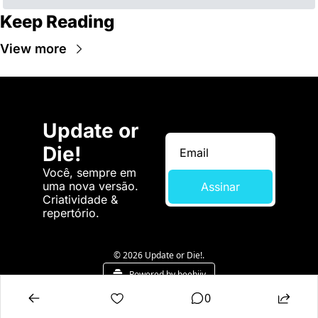
Keep Reading
View more
Update or 
Die!
Você, sempre em 
uma nova versão. 
Assinar
Criatividade & 
repertório.
© 2026 Update or Die!.
Powered by beehiiv
0