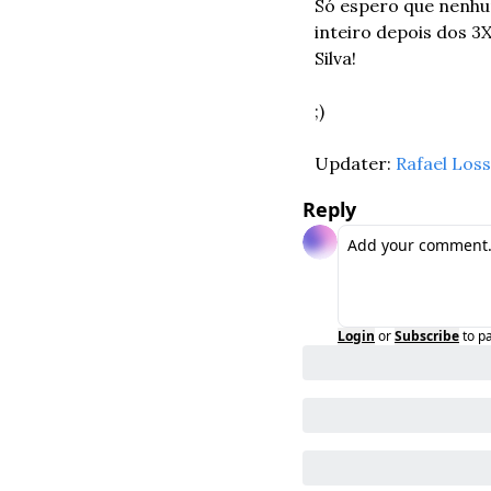
Só espero que nenhum
inteiro depois dos 
Silva!
;)
Updater: 
Rafael Los
Reply
Login
or
Subscribe
to p