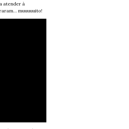
a atender à 
peraram… muuuuuito!