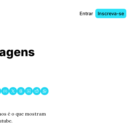
Entrar
Inscreva-se
magens 
nos é o que mostram 
utube.