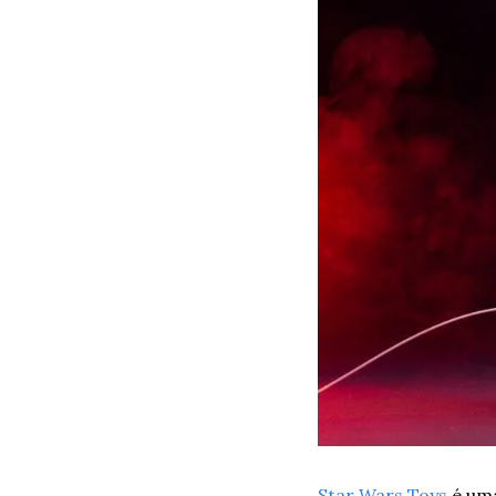
Star Wars Toys
 é um