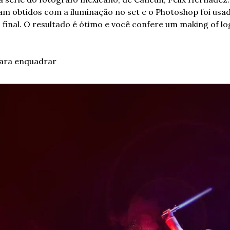
ram obtidos com a iluminação no set e o Photoshop foi usa
final. O resultado é ótimo e você confere um making of log
para enquadrar