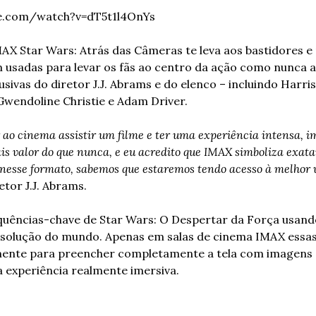
e.com/watch?v=dT5t1l4OnYs
AX Star Wars: Atrás das Câmeras te leva aos bastidores e
usadas para levar os fãs ao centro da ação como nunca an
sivas do diretor J.J. Abrams e do elenco – incluindo Harris
 Gwendoline Christie e Adam Driver.
 ao cinema assistir um filme e ter uma experiência intensa, im
is valor do que nunca, e eu acredito que IMAX simboliza exat
nesse formato, sabemos que estaremos tendo acesso à melhor ve
etor J.J. Abrams. 
uências-chave de Star Wars: O Despertar da Força usand
solução do mundo. Apenas em salas de cinema IMAX essas 
ente para preencher completamente a tela com imagens de
experiência realmente imersiva. 