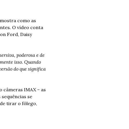
 mostra como as 
tes. O vídeo conta 
on Ford, Daisy 
ersiva, poderosa e de 
amente isso. Quando 
rsão do que significa 
o câmeras IMAX – as 
sequências se 
 tirar o fôlego, 