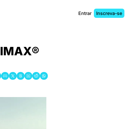
Entrar
Inscreva-se
 IMAX® 